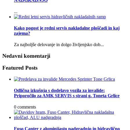
NADGRADNJO
...
Kako pogost je redni servis nakladalne ploščadi in kaj
zajema?
Za najboljše delovanje in dolgo življenjsko dob...
Nedavni komentarji
Featured Posts
Odlična izkušnja s dodelavo vozila za invalide:
Priporočilo za AMK SERVIS s strani g. Toneta Grlice
0 comments
Fuso Canter z aluminijasto nadgradnjo in hidravlično