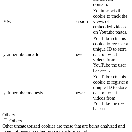
domain.
Youtube sets this
cookie to track the
YSC
session
views of
embedded videos
on Youtube pages.
YouTube sets this
cookie to register a
unique ID to store
yt.innertube::nextId
never
data on what
videos from
YouTube the user
has seen.
YouTube sets this
cookie to register a
unique ID to store
yt.innertube::requests
never
data on what
videos from
YouTube the user
has seen.
Others
Others
Other uncategorized cookies are those that are being analyzed and
have not been classified into a category as yet.