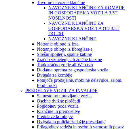
Tovorne navozne klančine
NAVOZNE KLANČINE ZA KOMBIJE
IN GOSPODARSKA VOZILA 3.5T
NOSILNOSTI
NAVOZNE KLANČINE ZA
GOSPODARSKA VOZILA OD 3.5T
DO 26T
NAVOZNE KLANČINE
Notranje obloge iz lesa
Notranje obloge iz fibreglass-a
Strešni spojlerji, spalne kabine
Zračno vzmetenje ali zračne blazine
Toplozračno gretje ali Webasto
Dodatna oprema za gospodarska vozila
Dvigala za kombije
Potujoče prodajalne, mobilne delavnice, saloni,
food trucki
PREDELAVE VOZIL ZA INVALIDE
Samostojno upravljanje vozila
Osebne dvižne ploščadi
Poglobitev poda vozila
Klančine in premostitve
Predelave kombijev
Dvigala in poličke za lažje presedanje
Prilagoditev sedeža in osebnih varnostnih pasov