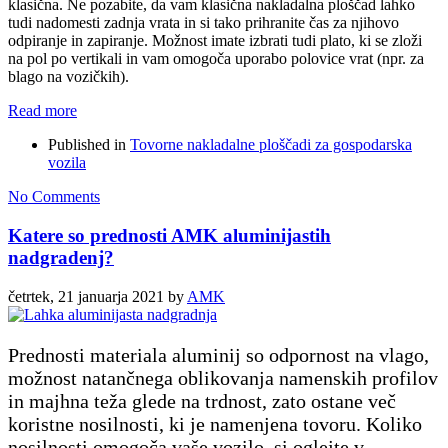
klasična. Ne pozabite, da vam klasična nakladalna ploščad lahko
tudi nadomesti zadnja vrata in si tako prihranite čas za njihovo
odpiranje in zapiranje. Možnost imate izbrati tudi plato, ki se zloži
na pol po vertikali in vam omogoča uporabo polovice vrat (npr. za
blago na vozičkih).
Read more
Published in
Tovorne nakladalne ploščadi za gospodarska
vozila
No Comments
Katere so prednosti AMK aluminijastih
nadgradenj?
četrtek, 21 januarja 2021
by
AMK
Prednosti materiala aluminij so odpornost na vlago,
možnost natančnega oblikovanja namenskih profilov
in majhna teža glede na trdnost, zato ostane več
koristne nosilnosti, ki je namenjena tovoru. Koliko
nosilnosti omogoča vaše vozilo, si oglejte v