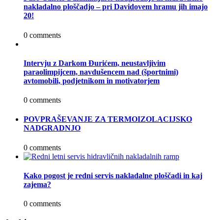
nakladalno ploščadjo – pri Davidovem hramu jih imajo
20!
0 comments
Intervju z Darkom Đurićem, neustavljivim
paraolimpijcem, navdušencem nad (športnimi)
avtomobili, podjetnikom in motivatorjem
0 comments
POVPRAŠEVANJE ZA TERMOIZOLACIJSKO
NADGRADNJO
0 comments
Kako pogost je redni servis nakladalne ploščadi in kaj
zajema?
0 comments