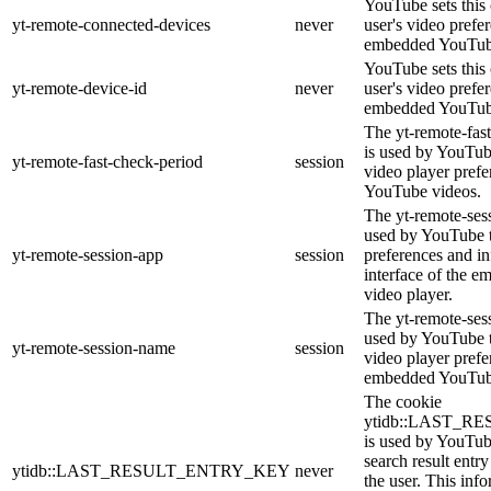
YouTube sets this 
yt-remote-connected-devices
never
user's video prefe
embedded YouTub
YouTube sets this 
yt-remote-device-id
never
user's video prefe
embedded YouTub
The yt-remote-fas
is used by YouTube
yt-remote-fast-check-period
session
video player pref
YouTube videos.
The yt-remote-ses
used by YouTube t
yt-remote-session-app
session
preferences and in
interface of the 
video player.
The yt-remote-ses
used by YouTube to
yt-remote-session-name
session
video player prefe
embedded YouTub
The cookie
ytidb::LAST_
is used by YouTube
search result entr
ytidb::LAST_RESULT_ENTRY_KEY
never
the user. This info