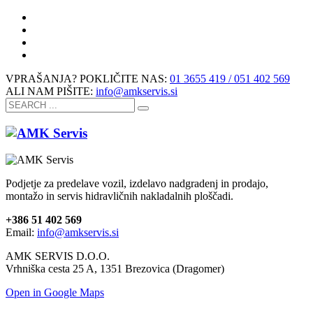
VPRAŠANJA? POKLIČITE NAS:
01 3655 419 / 051 402 569
ALI NAM PIŠITE:
info@amkservis.si
Podjetje za predelave vozil, izdelavo nadgradenj in prodajo,
montažo in servis hidravličnih nakladalnih ploščadi.
+386 51 402 569
Email:
info@amkservis.si
AMK SERVIS D.O.O.
Vrhniška cesta 25 A, 1351 Brezovica (Dragomer)
Open in Google Maps