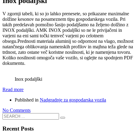
Inox podaljški
V zgornji tabeli, ki so jo lahko prenesete, so prikazane maximalne
dolžine kesonov na posameznem tipu gospodarskega vozila. Pri
takih predelavah pomožno šasijo podaljšamo na željeno dolžino z
INOX podaljški. AMK INOX podaljški so ne le privijačeni in
varjeni na eni sami točki temveč varjeni po celotnem
obsegu.Prednosti materiala aluminij so odpornost na vlago, možnost
natančnega oblikovanja namenskih profilov in majhna teža glede na
trdnost, zato ostane več koristne nosilnosti, ki je namenjena tovoru.
Koliko nosilnosti omogoča vaše vozilo, si oglejte na spodnjem PDF
dokumentu.
Inox podaljški
Read more
Published in
Nadgradnje za gospodarska vozila
No Comments
Recent Posts