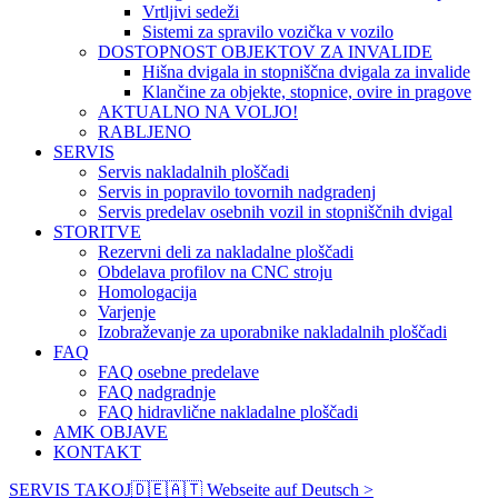
Vrtljivi sedeži
Sistemi za spravilo vozička v vozilo
DOSTOPNOST OBJEKTOV ZA INVALIDE
Hišna dvigala in stopniščna dvigala za invalide
Klančine za objekte, stopnice, ovire in pragove
AKTUALNO NA VOLJO!
RABLJENO
SERVIS
Servis nakladalnih ploščadi
Servis in popravilo tovornih nadgradenj
Servis predelav osebnih vozil in stopniščnih dvigal
STORITVE
Rezervni deli za nakladalne ploščadi
Obdelava profilov na CNC stroju
Homologacija
Varjenje
Izobraževanje za uporabnike nakladalnih ploščadi
FAQ
FAQ osebne predelave
FAQ nadgradnje
FAQ hidravlične nakladalne ploščadi
AMK OBJAVE
KONTAKT
SERVIS TAKOJ
🇩🇪🇦🇹 Webseite auf Deutsch >