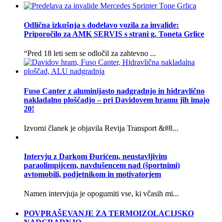
Odlična izkušnja s dodelavo vozila za invalide:
Priporočilo za AMK SERVIS s strani g. Toneta Grlice
“Pred 18 leti sem se odločil za zahtevno ...
Fuso Canter z aluminijasto nadgradnjo in hidravlično
nakladalno ploščadjo – pri Davidovem hramu jih imajo
20!
Izvorni članek je objavila Revija Transport &#8...
Intervju z Darkom Đurićem, neustavljivim
paraolimpijcem, navdušencem nad (športnimi)
avtomobili, podjetnikom in motivatorjem
Namen intervjuja je opogumiti vse, ki včasih mi...
POVPRAŠEVANJE ZA TERMOIZOLACIJSKO