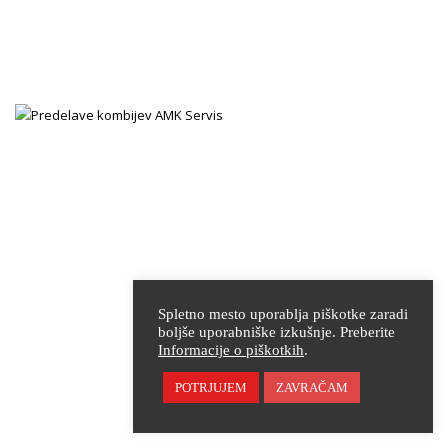
Spletno mesto uporablja piškotke zaradi
boljše uporabniške izkušnje. Preberite
Informacije o piškotkih
.
POTRJUJEM
ZAVRAČAM