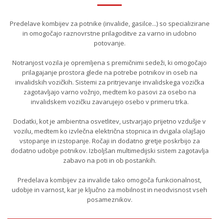
Predelave kombijev za potnike (invalide, gasilce...) so specializirane
in omogočajo raznovrstne prilagoditve za varno in udobno
potovanje.
Notranjost vozila je opremljena s premičnimi sedeži, ki omogočajo
prilagajanje prostora glede na potrebe potnikov in oseb na
invalidskih vozičkih. Sistemi za pritrjevanje invalidskega vozička
zagotavljajo varno vožnjo, medtem ko pasovi za osebo na
invalidskem vozičku zavarujejo osebo v primeru trka.
Dodatki, kot je ambientna osvetlitev, ustvarjajo prijetno vzdušje v
vozilu, medtem ko izvlečna električna stopnica in dvigala olajšajo
vstopanje in izstopanje. Ročaji in dodatno gretje poskrbijo za
dodatno udobje potnikov. Izboljšan multimedijski sistem zagotavlja
zabavo na poti in ob postankih.
Predelava kombijev za invalide tako omogoča funkcionalnost,
udobje in varnost, kar je ključno za mobilnost in neodvisnost vseh
posameznikov.